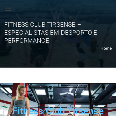
F
it
FITNESS CLUB TIRSENSE –
i
n
ESPECIALISTAS EM DESPORTO E
e
PERFORMANCE
s
Home
s
C
l
u
b
T
ir
s
l
e
Fitness Club Tirsense
n