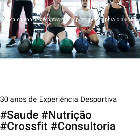
s
e
Uma equipa de amantes de desporto pronto para o ajudar
i
30 anos de Experiência Desportiva
#Saude #Nutrição
#Crossfit #Consultoria