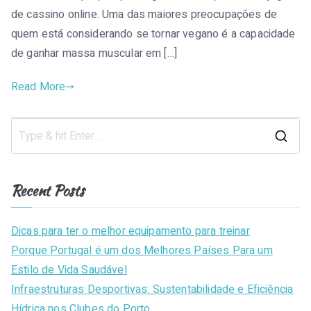
de cassino online. Uma das maiores preocupações de
quem está considerando se tornar vegano é a capacidade
de ganhar massa muscular em […]
Read More
S
e
a
Recent Posts
r
c
Dicas para ter o melhor equipamento para treinar
h
Porque Portugal é um dos Melhores Países Para um
f
Estilo de Vida Saudável
o
Infraestruturas Desportivas: Sustentabilidade e Eficiência
r
Hídrica nos Clubes do Porto