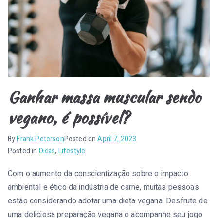
l
e
n
s
e
Ganhar massa muscular sendo
i
vegano, é possível?
By
Frank Peterson
Posted on
April 7, 2023
Posted in
Dicas
,
Lifestyle
Com o aumento da conscientização sobre o impacto
ambiental e ético da indústria de carne, muitas pessoas
estão considerando adotar uma dieta vegana. Desfrute de
uma deliciosa preparação vegana e acompanhe seu jogo