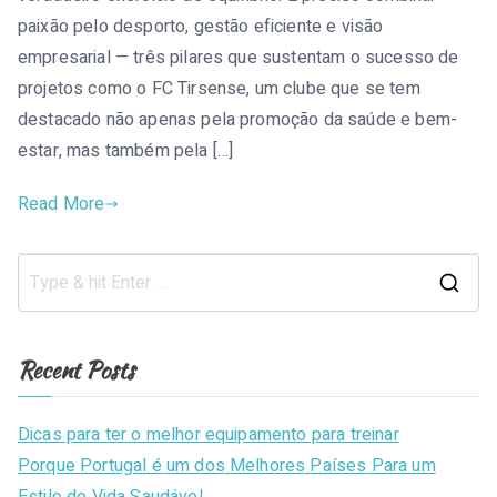
paixão pelo desporto, gestão eficiente e visão
empresarial — três pilares que sustentam o sucesso de
projetos como o FC Tirsense, um clube que se tem
destacado não apenas pela promoção da saúde e bem-
estar, mas também pela […]
Read More
S
e
a
Recent Posts
r
c
Dicas para ter o melhor equipamento para treinar
h
Porque Portugal é um dos Melhores Países Para um
f