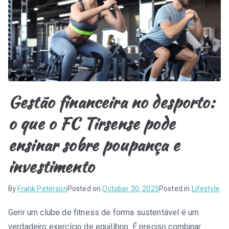
l
e
n
s
e
Gestão financeira no desporto:
i
o que o FC Tirsense pode
ensinar sobre poupança e
investimento
By
Frank Peterson
Posted on
October 30, 2025
Posted in
Lifestyle
Gerir um clube de fitness de forma sustentável é um
verdadeiro exercício de equilíbrio. É preciso combinar