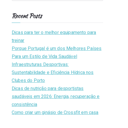
l
e
e
n
a
u
Recent Posts
s
r
e
b
c
Dicas para ter o melhor equipamento para
h
treinar
T
f
Porque Portugal é um dos Melhores Países
o
Para um Estilo de Vida Saudável
ir
r
Infraestruturas Desportivas:
:
Sustentabilidade e Eficiência Hídrica nos
s
Clubes do Porto
e
Dicas de nutrição para desportistas
saudáveis em 2026: Energia, recuperação e
n
consistência
Como criar um ginásio de Crossfit em casa
s