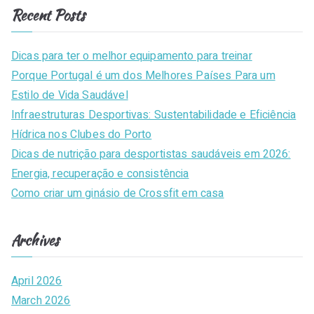
a
Recent Posts
r
c
Dicas para ter o melhor equipamento para treinar
h
Porque Portugal é um dos Melhores Países Para um
f
Estilo de Vida Saudável
o
Infraestruturas Desportivas: Sustentabilidade e Eficiência
r
Hídrica nos Clubes do Porto
:
Dicas de nutrição para desportistas saudáveis em 2026:
Energia, recuperação e consistência
Como criar um ginásio de Crossfit em casa
Archives
April 2026
March 2026