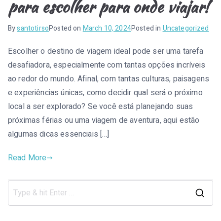
l
e
para escolher para onde viajar!
n
s
By
santotirso
Posted on
March 10, 2024
Posted in
Uncategorized
e
Escolher o destino de viagem ideal pode ser uma tarefa
desafiadora, especialmente com tantas opções incríveis
ao redor do mundo. Afinal, com tantas culturas, paisagens
e experiências únicas, como decidir qual será o próximo
i
local a ser explorado? Se você está planejando suas
próximas férias ou uma viagem de aventura, aqui estão
algumas dicas essenciais […]
Read More
S
e