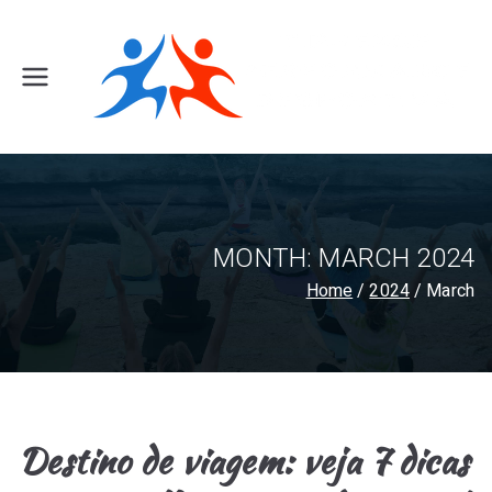
Skip
to
content
F
it
i
n
e
s
s
MONTH:
MARCH 2024
C
Home
2024
March
l
u
b
T
ir
Destino de viagem: veja 7 dicas
s