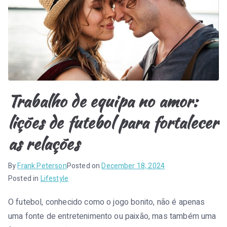
l
e
n
s
e
Trabalho de equipa no amor:
i
lições de futebol para fortalecer
as relações
By
Frank Peterson
Posted on
December 18, 2024
Posted in
Lifestyle
O futebol, conhecido como o jogo bonito, não é apenas
uma fonte de entretenimento ou paixão, mas também uma