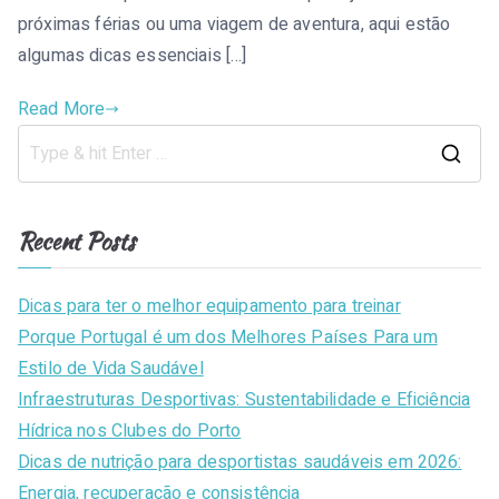
próximas férias ou uma viagem de aventura, aqui estão
algumas dicas essenciais […]
Read More
S
e
a
Recent Posts
r
c
Dicas para ter o melhor equipamento para treinar
h
Porque Portugal é um dos Melhores Países Para um
f
Estilo de Vida Saudável
o
Infraestruturas Desportivas: Sustentabilidade e Eficiência
r
Hídrica nos Clubes do Porto
:
Dicas de nutrição para desportistas saudáveis em 2026:
Energia, recuperação e consistência