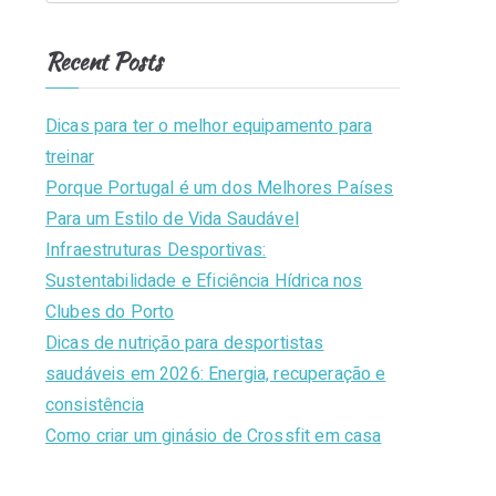
l
e
e
n
a
u
Recent Posts
s
r
e
b
c
Dicas para ter o melhor equipamento para
h
treinar
T
f
Porque Portugal é um dos Melhores Países
o
Para um Estilo de Vida Saudável
ir
r
Infraestruturas Desportivas:
:
Sustentabilidade e Eficiência Hídrica nos
s
Clubes do Porto
e
Dicas de nutrição para desportistas
saudáveis em 2026: Energia, recuperação e
n
consistência
Como criar um ginásio de Crossfit em casa
s