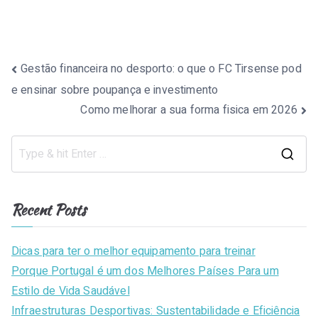
Post
Gestão financeira no desporto: o que o FC Tirsense pod
e ensinar sobre poupança e investimento
navigation
Como melhorar a sua forma fisica em 2026
S
e
a
Recent Posts
r
c
Dicas para ter o melhor equipamento para treinar
h
Porque Portugal é um dos Melhores Países Para um
f
Estilo de Vida Saudável
o
Infraestruturas Desportivas: Sustentabilidade e Eficiência