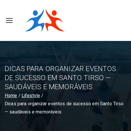
Skip
to
content
F
it
i
n
e
s
s
DICAS PARA ORGANIZAR EVENTOS
C
DE SUCESSO EM SANTO TIRSO —
l
SAUDÁVEIS E MEMORÁVEIS
u
Home
Lifestyle
b
Dicas para organizar eventos de sucesso em Santo Tirso
T
— saudáveis e memoráveis
ir
s