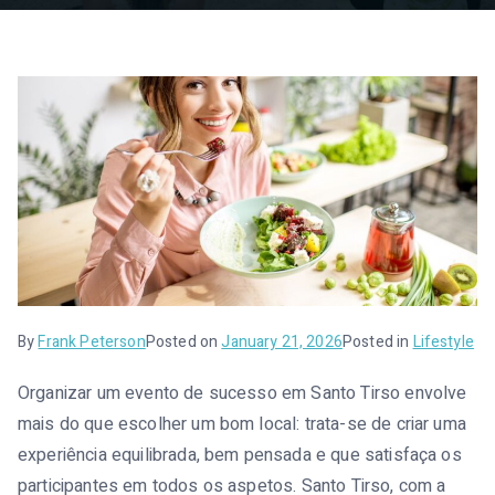
l
e
n
s
e
i
By
Frank Peterson
Posted on
January 21, 2026
Posted in
Lifestyle
Organizar um evento de sucesso em Santo Tirso envolve
mais do que escolher um bom local: trata-se de criar uma
experiência equilibrada, bem pensada e que satisfaça os
participantes em todos os aspetos. Santo Tirso, com a