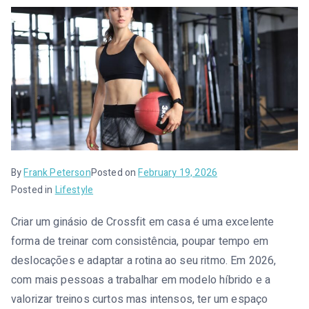
l
e
n
s
e
i
By
Frank Peterson
Posted on
February 19, 2026
Posted in
Lifestyle
Criar um ginásio de Crossfit em casa é uma excelente
forma de treinar com consistência, poupar tempo em
deslocações e adaptar a rotina ao seu ritmo. Em 2026,
com mais pessoas a trabalhar em modelo híbrido e a
valorizar treinos curtos mas intensos, ter um espaço