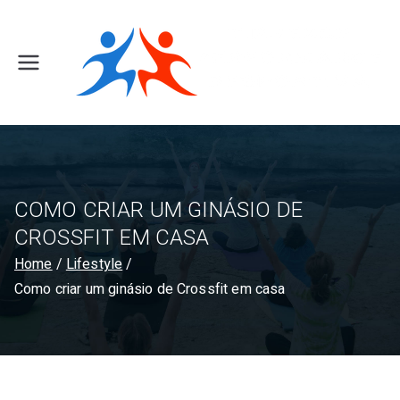
Skip
to
content
F
it
i
n
e
s
s
COMO CRIAR UM GINÁSIO DE
C
CROSSFIT EM CASA
l
Home
Lifestyle
u
Como criar um ginásio de Crossfit em casa
b
T
ir
s