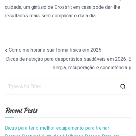
cuidada, um ginásio de Crossfit em casa pode dar-lhe
resultados reais sem complicar o dia a dia.
Post
Como melhorar a sua forma fisica em 2026
Dicas de nutrição para desportistas saudáveis em 2026: E
navigation
nergia, recuperação e consistência
S
e
a
Recent Posts
r
c
Dicas para ter o melhor equipamento para treinar
h