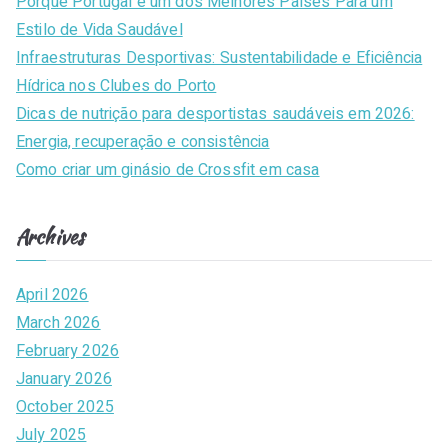
Porque Portugal é um dos Melhores Países Para um
f
Estilo de Vida Saudável
o
Infraestruturas Desportivas: Sustentabilidade e Eficiência
r
Hídrica nos Clubes do Porto
:
Dicas de nutrição para desportistas saudáveis em 2026:
Energia, recuperação e consistência
Como criar um ginásio de Crossfit em casa
Archives
April 2026
March 2026
February 2026
January 2026
October 2025
July 2025