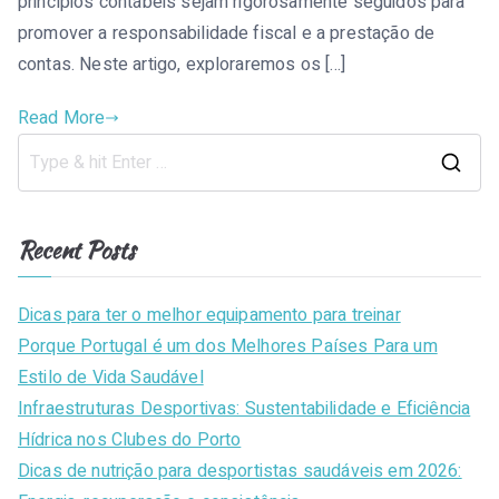
princípios contábeis sejam rigorosamente seguidos para
promover a responsabilidade fiscal e a prestação de
contas. Neste artigo, exploraremos os […]
Read More
S
e
a
Recent Posts
r
c
Dicas para ter o melhor equipamento para treinar
h
Porque Portugal é um dos Melhores Países Para um
f
Estilo de Vida Saudável
o
Infraestruturas Desportivas: Sustentabilidade e Eficiência
r
Hídrica nos Clubes do Porto
:
Dicas de nutrição para desportistas saudáveis em 2026: