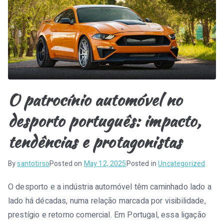
l
e
n
s
e
O patrocínio automóvel no
i
desporto português: impacto,
tendências e protagonistas
By
santotirso
Posted on
May 12, 2025
Posted in
Uncategorized
O desporto e a indústria automóvel têm caminhado lado a
lado há décadas, numa relação marcada por visibilidade,
prestígio e retorno comercial. Em Portugal, essa ligação