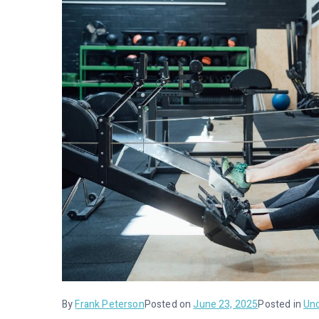
By
Frank Peterson
Posted on
June 23, 2025
Posted in
Unc