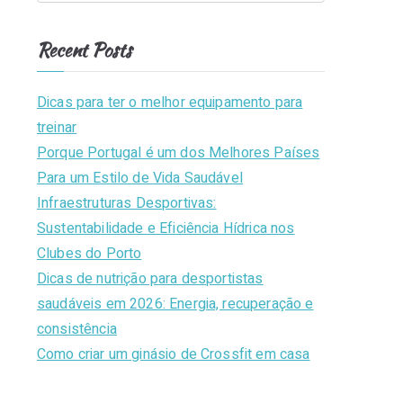
l
e
e
n
a
u
Recent Posts
s
r
e
b
c
Dicas para ter o melhor equipamento para
h
treinar
T
f
Porque Portugal é um dos Melhores Países
o
Para um Estilo de Vida Saudável
ir
r
Infraestruturas Desportivas:
:
Sustentabilidade e Eficiência Hídrica nos
s
Clubes do Porto
e
Dicas de nutrição para desportistas
saudáveis em 2026: Energia, recuperação e
n
consistência
Como criar um ginásio de Crossfit em casa
s