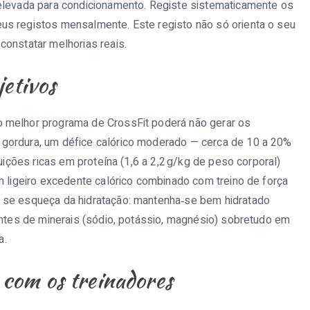
 elevada para condicionamento. Registe sistematicamente os
us registos mensalmente. Este registo não só orienta o seu
constatar melhorias reais.
jetivos
o melhor programa de CrossFit poderá não gerar os
 gordura, um défice calórico moderado — cerca de 10 a 20%
buições ricas em proteína (1,6 a 2,2 g/kg de peso corporal)
m ligeiro excedente calórico combinado com treino de força
 se esqueça da hidratação: mantenha‑se bem hidratado
fontes de minerais (sódio, potássio, magnésio) sobretudo em
a.
com os treinadores