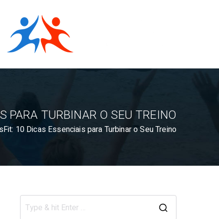
F
F
it
it
n
e
n
s
s
IS PARA TURBINAR O SEU TREINO
e
C
Fit: 10 Dicas Essenciais para Turbinar o Seu Treino
l
s
u
b
s
T
C
ir
s
S