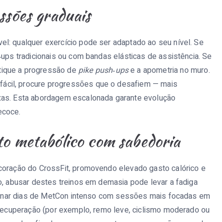
ssões graduais
l: qualquer exercício pode ser adaptado ao seu nível. Se
‑ups tradicionais ou com bandas elásticas de assistência. Se
tique a progressão de
pike push‑ups
e a apometria no muro.
ácil, procure progressões que o desafiem — mais
exas. Esta abordagem escalonada garante evolução
ecoce.
to metabólico com sabedoria
 coração do CrossFit, promovendo elevado gasto calórico e
do, abusar destes treinos em demasia pode levar a fadiga
lternar dias de MetCon intenso com sessões mais focadas em
e recuperação (por exemplo, remo leve, ciclismo moderado ou